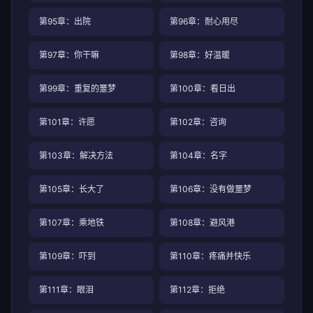
第95章：出院
第96章：耐心用尽
第97章：你干嘛
第98章：好温暖
第99章：重复的噩梦
第100章：看日出
第101章：许愿
第102章：咨询
第103章：解决方法
第104章：名字
第105章：长大了
第106章：没有做噩梦
第107章：乘地铁
第108章：避风港
第109章：吓到
第110章：疼痛并快乐
第111章：眼泪
第112章：拒绝