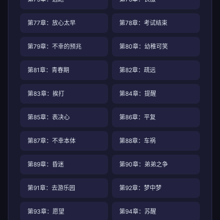
第77章：放心太早
第78章：考试结束
第79章：不幸的预兆
第80章：幼稚可笑
第81章：青春期
第82章：疏远
第83章：挨打
第84章：提醒
第85章：表决心
第86章：平复
第87章：不幸本体
第88章：车祸
第89章：昏迷
第90章：弟弟之争
第91章：去游乐园
第92章：梦中梦
第93章：愿望
第94章：苏醒