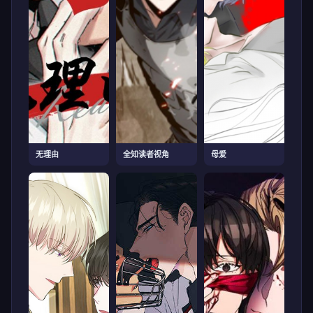
无理由
全知读者视角
母爱