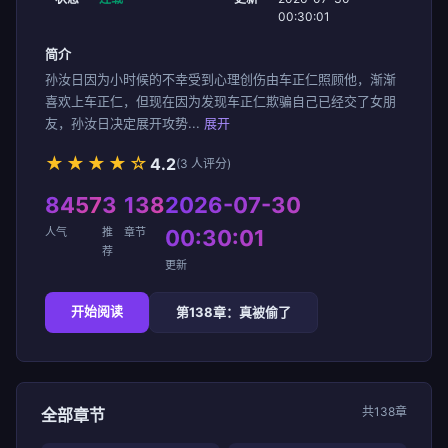
00:30:01
简介
孙汝日因为小时候的不幸受到心理创伤由车正仁照顾他，渐渐
喜欢上车正仁，但现在因为发现车正仁欺骗自己已经交了女朋
友，孙汝日决定展开攻势...
展开
★★★★☆
4.2
(3 人评分)
8457
3
138
2026-07-30
人气
推
章节
00:30:01
荐
更新
开始阅读
第138章：真被偷了
共138章
全部章节