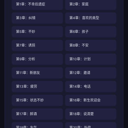
第1章：不幸后遗症
第2章：家庭
第3章：纠错
第4章：喜欢的类型
第5章：不妙
第6章：孩子
第7章：诱拐
第8章：不安
第9章：分析
第10章：计划
第11章：新朋友
第12章：邀请
第13章：疲劳
第14章：电话
第15章：状态不妙
第16章：新生欢迎会
第17章：醉酒
第18章：说清楚
第19章：生气
第20章：外宿