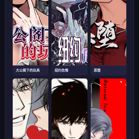
大公阁下的玩具
纽约危情
恶堕