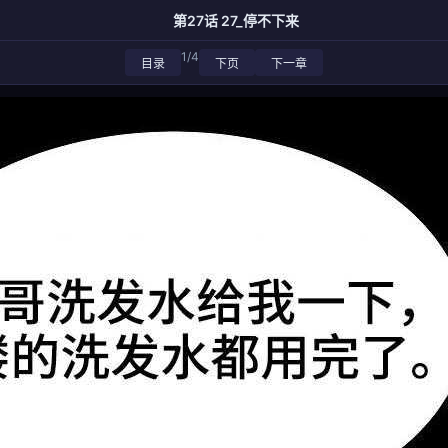
第27话 27_停不下来
1/4
目录
下页
下一章