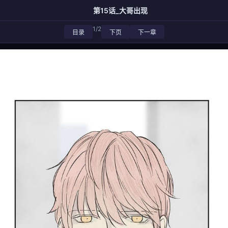
第15话_大哥出现
1/2
目录
下页
下一章