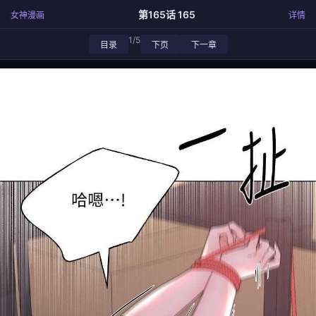
第165话 165
女神漫画
详情
1/5
目录
下页
下一章