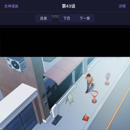
第43话
女神漫画
详情
1/10
目录
下页
下一章