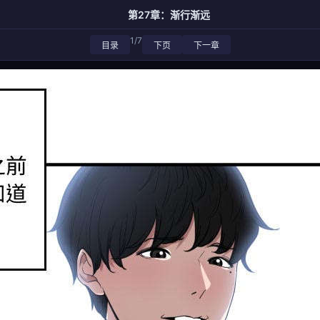
第27章：渐行渐远
1/7
目录
下页
下一章