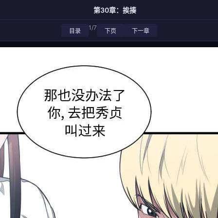
第30章：挨揍
1/7
目录
下页
下一章